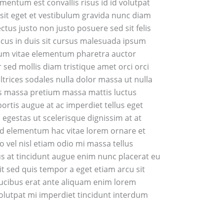
entum est convallis risus id id volutpat
 sit eget et vestibulum gravida nunc diam
tus justo non justo posuere sed sit felis
acus in duis sit cursus malesuada ipsum
utrum vitae elementum pharetra auctor
 sed mollis diam tristique amet orci orci
ltrices sodales nulla dolor massa ut nulla
sus massa pretium massa mattis luctus
bortis augue at ac imperdiet tellus eget
 egestas ut scelerisque dignissim at at
sed elementum hac vitae lorem ornare et
 vel nisl etiam odio mi massa tellus
us at tincidunt augue enim nunc placerat eu
 sed quis tempor a eget etiam arcu sit
faucibus erat ante aliquam enim lorem
 volutpat mi imperdiet tincidunt interdum