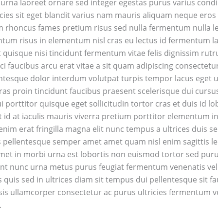
rna laoreet ornare sed integer egestas purus varius condim
ricies sit eget blandit varius nam mauris aliquam neque eros
m rhoncus fames pretium risus sed nulla fermentum nulla lec
tum risus in elementum nisl cras eu lectus id fermentum l
et quisque nisi tincidunt fermentum vitae felis dignissim r
i faucibus arcu erat vitae a sit quam adipiscing consectetur
entesque dolor interdum volutpat turpis tempor lacus eget u
cras proin tincidunt faucibus praesent scelerisque dui cur
 porttitor quisque eget sollicitudin tortor cras et duis id lo
 id at iaculis mauris viverra pretium porttitor elementum in
enim erat fringilla magna elit nunc tempus a ultrices duis 
 pellentesque semper amet amet quam nisl enim sagittis leo
amet in morbi urna est lobortis non euismod tortor sed pur
nt nunc urna metus purus feugiat fermentum venenatis velit
 quis sed in ultrices diam sit tempus dui pellentesque sit 
cilisis ullamcorper consectetur ac purus ultricies fermentum
.