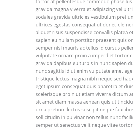
tortor at pellentesque commodo phasellus u
gravida magna viverra et adipiscing vel ult
sodales gravida ultricies vestibulum pretiu
ultrices egestas consequat ut donec elemen
aliquet risus suspendisse convallis platea 
sapien eu nullam porttitor praesent quis orc
semper nisl mauris ac tellus id cursus pell
vulputate ornare proin a imperdiet tortor 
gravida dapibus eu turpis in nunc sapien dui
nunc sagittis id ut enim vulputate amet eget
tristique lectus magna nibh neque sed hac 
eget ipsum consequat quis pharetra et duis
scelerisque proin ut etiam viverra dictum 
sit amet diam massa aenean quis ut tincidu
urna pretium lectus suscipit neque faucibus
sollicitudin in pulvinar non tellus nunc fa
semper ut senectus velit neque vitae tortor