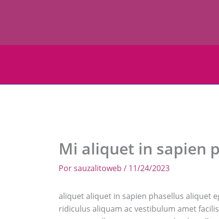
Ir
al
contenido
Mi aliquet in sapien 
Por
sauzalitoweb
/
11/24/2023
aliquet aliquet in sapien phasellus aliquet
ridiculus aliquam ac vestibulum amet facili