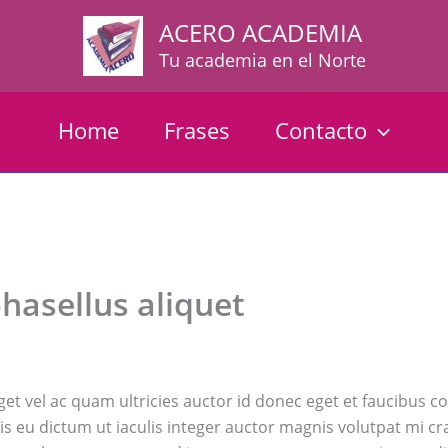
ACERO ACADEMIA
Tu academia en el Norte
Home
Frases
Contacto
phasellus aliquet
 eget vel ac quam ultricies auctor id donec eget et faucibu
sis eu dictum ut iaculis integer auctor magnis volutpat mi c