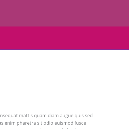
s consequat mattis quam diam augue quis sed
ras enim pharetra sit odio euismod fusce